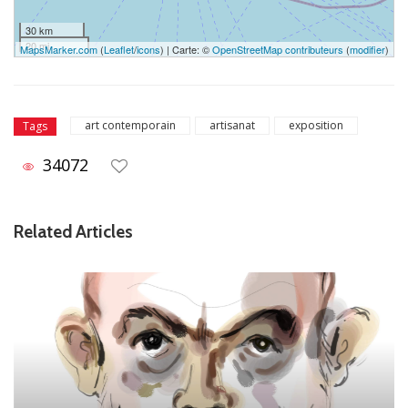
30 km
20 mi
MapsMarker.com
(
Leaflet
/
icons
) | Carte: ©
OpenStreetMap contributeurs
(
modifier
)
art contemporain
artisanat
exposition
Tags
34072
Related Articles