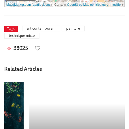
1000 ft
MapsMarker.com
(
Leaflet
/
icons
) | Carte: ©
OpenStreetMap contributeurs
(
modifier
)
art contemporain
peinture
Tags
technique mixte
38025
Related Articles