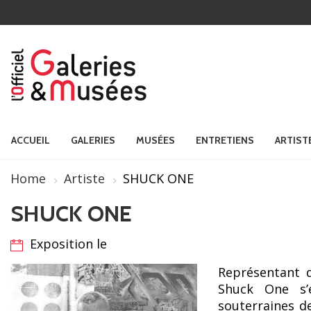
ACCUEIL
GALERIES
MUSÉES
ENTRETIENS
ARTIST
Home
Artiste
SHUCK ONE
SHUCK ONE
Exposition le
Représentant d
Shuck One s’
souterraines d