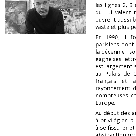
les lignes 2, 9
qui lui valent
ouvrent aussi b
vaste et plus p
En 1990, il fo
parisiens dont
la décennie : so
gagne ses lettr
est largement sa
au Palais de C
français et a
rayonnement d’
nombreuses co
Europe.
Au début des a
à privilégier l
à se fissurer e
abstraction pro