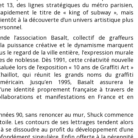
 et 13, des lignes stratégiques du métro parisien,
 rapidement le titre de « king of subway », mais
ientôt à la découverte d’un univers artistique plus
ersonnel.
nde l’association Basalt, collectif de graffeurs
 la puissance créative et le dynamisme marquent
us le regard de la ville entière, l’expression murale
es de noblesse. Dès 1991, cette créativité nouvelle
luée lors de l’exposition « 10 ans de Graffiti Art »
haillot, qui réunit les grands noms du graffiti
méricain. Jusqu’en 1995, Basalt assurera le
une identité proprement française à travers de
llaborations et manifestations en France et en
nnées 90, sans renoncer au mur, Shuck commence
a toile. Les contours de ses lettrages tendent alors
t à se dissoudre au profit du développement d’une
fondément singulière. Enfin offerte à la pérennité