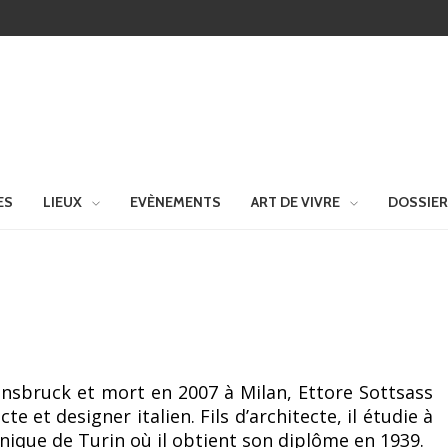
ES
LIEUX
EVÈNEMENTS
ART DE VIVRE
DOSSIE
nnsbruck et mort en 2007 à Milan, Ettore Sottsass
cte et designer italien. Fils d’architecte, il étudie à
hnique de Turin où il obtient son diplôme en 1939.