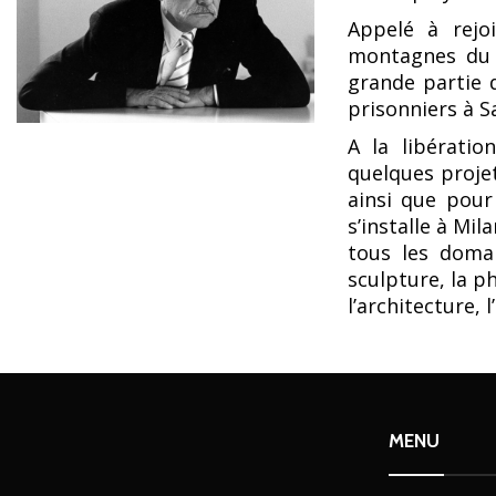
Appelé à rejoi
montagnes du 
grande partie
prisonniers à S
A la libératio
quelques proje
ainsi que pour 
s’installe à Mil
tous les domai
sculpture, la p
l’architecture, l
MENU