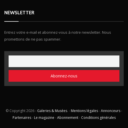
NEWSLETTER
Entrez votre e-mail et abonnez-vous à notre newsletter. Nous
promettons de ne pas spammer.
© Copyright
2026 -
Galeries & Musées
. -
Mentions légales
-
Annonceurs
-
Partenaires
-
Le magazine
-
Abonnement
-
Conditions générales