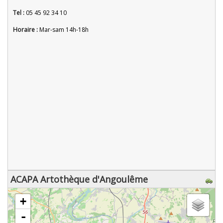
Tel :
05 45 92 34 10
Horaire :
Mar-sam 14h-18h
ACAPA Artothèque d'Angoulême
chargement de la carte - veuillez patienter...
+
-