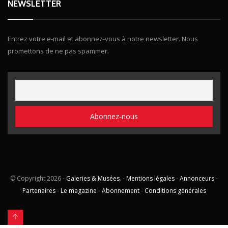
NEWSLETTER
Entrez votre e-mail et abonnez-vous à notre newsletter. Nous
promettons de ne pas spammer.
© Copyright
2026 -
Galeries & Musées
. -
Mentions légales
-
Annonceurs
-
Partenaires
-
Le magazine
-
Abonnement
-
Conditions générales