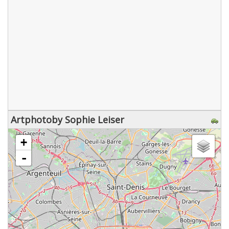
Artphotoby Sophie Leiser
chargement de la carte - veuillez patienter...
+
-