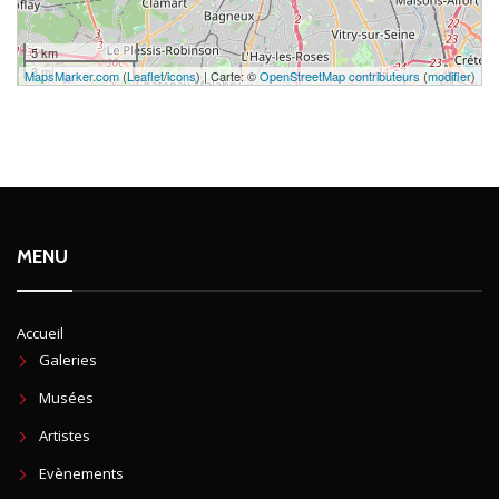
5 km
3 mi
MapsMarker.com
(
Leaflet
/
icons
) | Carte: ©
OpenStreetMap contributeurs
(
modifier
)
MENU
Accueil
Galeries
Musées
Artistes
Evènements