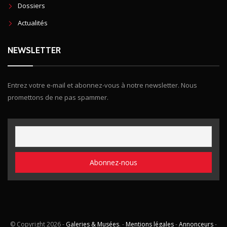
Dossiers
Actualités
NEWSLETTER
Entrez votre e-mail et abonnez-vous à notre newsletter. Nous
promettons de ne pas spammer.
© Copyright
2026 -
Galeries & Musées
. -
Mentions légales
-
Annonceurs
-