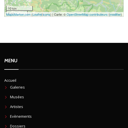
10 km
5 mi
MapsMarker.com
(
Leaflet
/
icons
) | Carte: ©
OpenStreetMap contributeurs
(
modifier
)
MENU
Accueil
Galeries
Musées
Artistes
Evènements
Dossiers