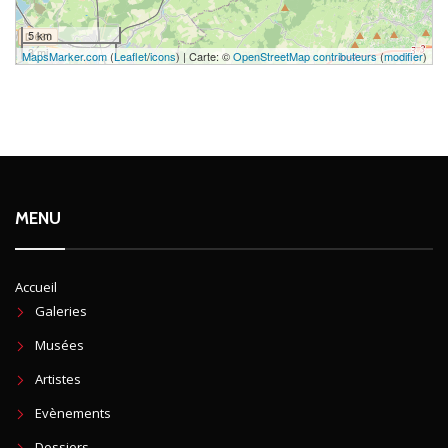
5 km
3 mi
MapsMarker.com
(
Leaflet
/
icons
) | Carte: ©
OpenStreetMap contributeurs
(
modifier
)
MENU
Accueil
Galeries
Musées
Artistes
Evènements
Dossiers