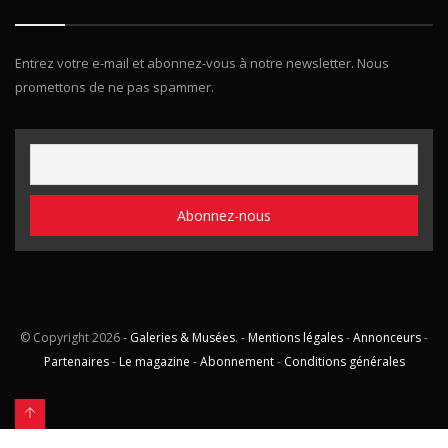
Entrez votre e-mail et abonnez-vous à notre newsletter. Nous
promettons de ne pas spammer.
© Copyright
2026 -
Galeries & Musées
. -
Mentions légales
-
Annonceurs
-
Partenaires
-
Le magazine
-
Abonnement
-
Conditions générales