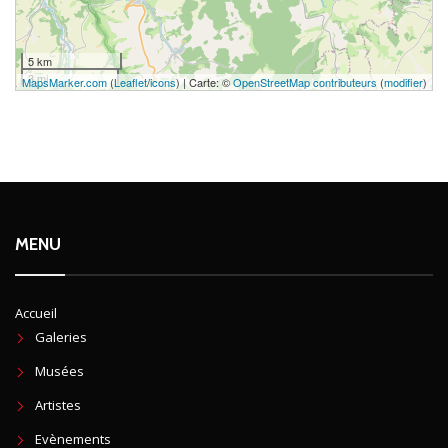
5 km
3 mi
MapsMarker.com
(
Leaflet
/
icons
) | Carte: ©
OpenStreetMap contributeurs
(
modifier
)
MENU
Accueil
Galeries
Musées
Artistes
Evènements