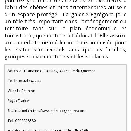
pourrez y admirer des oeuvres en extérieurs à
l’abri des chênes et pins tricentenaires au sein
d’un espace protégé. La galerie Egrégore joue
un rôle très important dans l’aménagement du
territoire tant sur le plan économique et
touristique, que culturel et éducatif. Elle assure
un accueil et une médiation personnalisée pour
les visiteurs individuels ainsi que les familles,
groupes sociaux culturels et les scolaires.
Adresse :
Domaine de Souliès, 300 route du Queyran
Code postal :
47700
Ville :
La Réunion
Pays :
France
Site Internet :
https://www.galerieegregore.com
Tel :
0609058380
Horaire :
du mercredi au dimanche de 14h à 19h