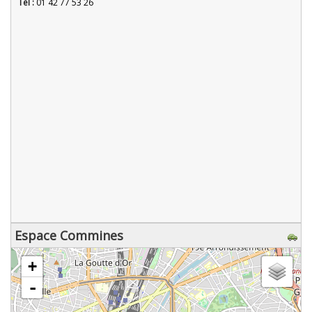
Tel :
01 42 77 53 26
Espace Commines
chargement de la carte - veuillez patienter...
+
-