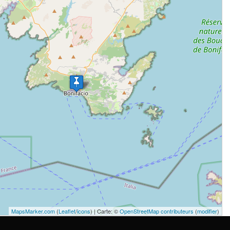
MapsMarker.com
(
Leaflet
/
icons
) | Carte: ©
OpenStreetMap contributeurs
(
modifier
)