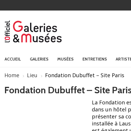
ACCUEIL
GALERIES
MUSÉES
ENTRETIENS
ARTIST
Home
Lieu
Fondation Dubuffet – Site Paris
Fondation Dubuffet – Site Pari
La Fondation es
dans un hôtel p
présenter sa col
installée à Lau
est également u