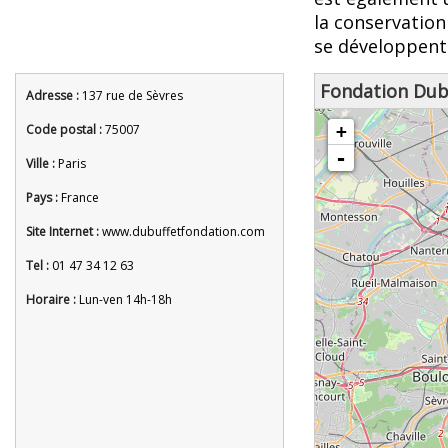
la conservation 
se développent 
Fondation Dubu
Adresse :
137 rue de Sèvres
chargement de la carte - veuille
Code postal :
75007
+
-
Ville :
Paris
Pays :
France
Site Internet :
www.dubuffetfondation.com
Tel :
01 47 34 12 63
Horaire :
Lun-ven 14h-18h