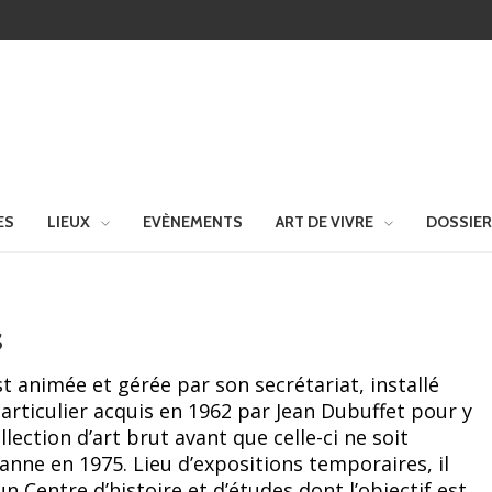
ES
LIEUX
EVÈNEMENTS
ART DE VIVRE
DOSSIE
s
t animée et gérée par son secrétariat, installé
articulier acquis en 1962 par Jean Dubuffet pour y
lection d’art brut avant que celle-ci ne soit
sanne en 1975. Lieu d’expositions temporaires, il
n Centre d’histoire et d’études dont l’objectif est