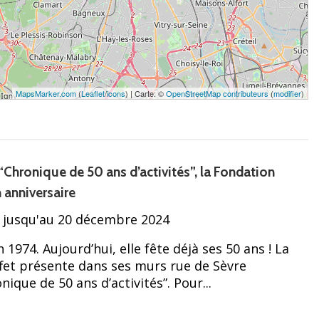
MapsMarker.com
(
Leaflet
/
icons
) | Carte: ©
OpenStreetMap contributeurs
(
modifier
)
“Chronique de 50 ans d’activités”, la Fondation
 anniversaire
 jusqu'au 20 décembre 2024
n 1974. Aujourd’hui, elle fête déjà ses 50 ans ! La
et présente dans ses murs rue de Sèvre
nique de 50 ans d’activités”. Pour...