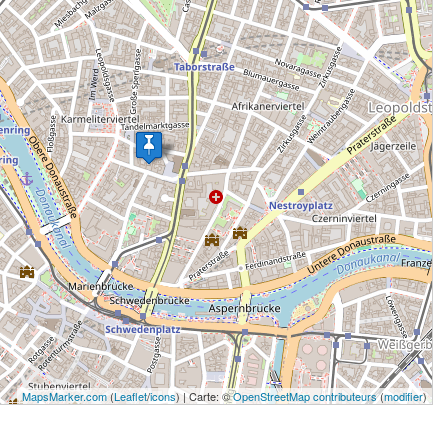
MapsMarker.com
(
Leaflet
/
icons
) | Carte: ©
OpenStreetMap contributeurs
(
modifier
)