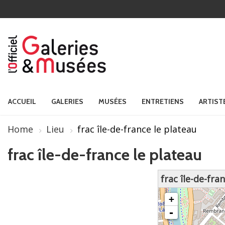
ACCUEIL
GALERIES
MUSÉES
ENTRETIENS
ARTIST
Home
Lieu
frac île-de-france le plateau
frac île-de-france le plateau
frac île-de-fra
chargement de la carte - veuille
+
-