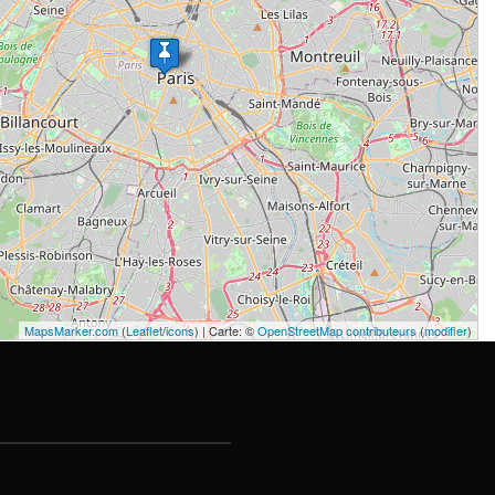
MapsMarker.com
(
Leaflet
/
icons
) | Carte: ©
OpenStreetMap contributeurs
(
modifier
)