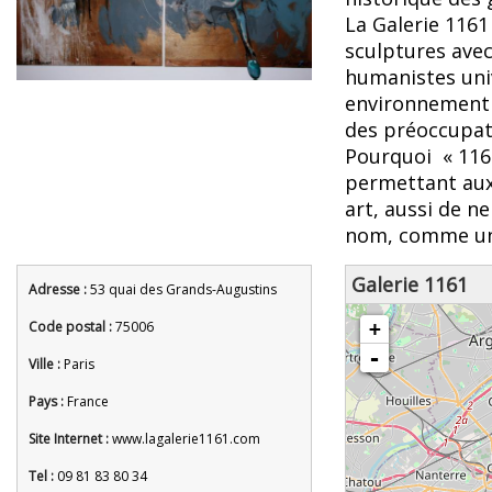
La Galerie 1161
sculptures ave
humanistes univ
environnement 
des préoccupat
Pourquoi « 1161 
permettant aux
art, aussi de n
nom, comme un
Galerie 1161
Adresse :
53 quai des Grands-Augustins
chargement de la carte - veuille
Code postal :
75006
+
-
Ville :
Paris
Pays :
France
Site Internet :
www.lagalerie1161.com
Tel :
09 81 83 80 34