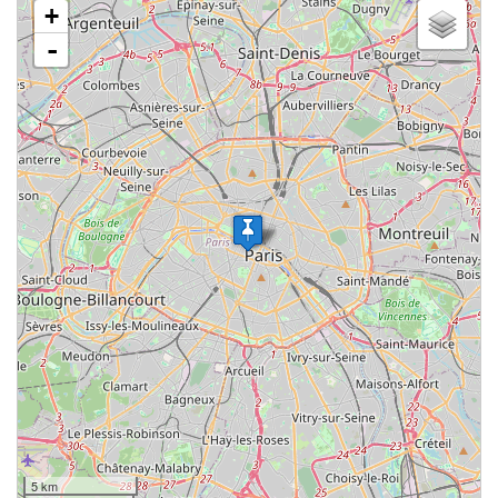
+
-
5 km