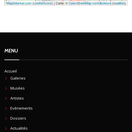
3 mi
MapsMarker.com
(
Leaflet
/
icons
) | Carte: ©
OpenStreetMap contributeurs
(
modifier
)
MENU
Accueil
Galeries
Musées
Artistes
Evènements
Dossiers
Actualités