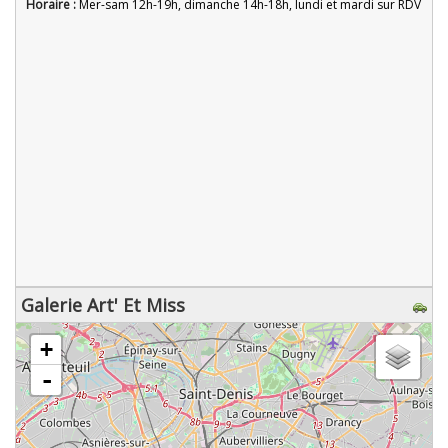
Horaire :
Mer-sam 12h-19h, dimanche 14h-18h, lundi et mardi sur RDV
Galerie Art' Et Miss
chargement de la carte - veuillez patienter...
+
-