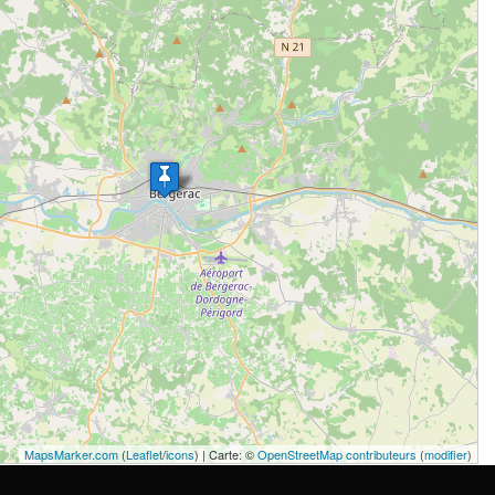
MapsMarker.com
(
Leaflet
/
icons
) | Carte: ©
OpenStreetMap contributeurs
(
modifier
)