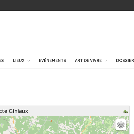
ES
LIEUX
EVÈNEMENTS
ART DE VIVRE
DOSSIE
cte Giniaux
z patienter...