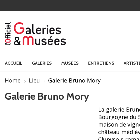
ACCUEIL
GALERIES
MUSÉES
ENTRETIENS
ARTIST
Home
Lieu
Galerie Bruno Mory
Galerie Bruno Mory
La galerie Bru
Bourgogne du S
maison de vign
château médiéva
Clunysois roman