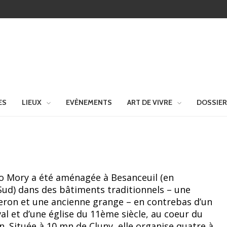
ES
LIEUX
EVÈNEMENTS
ART DE VIVRE
DOSSIE
no Mory a été aménagée à Besanceuil (en
ud) dans des bâtiments traditionnels – une
eron et une ancienne grange – en contrebas d’un
l et d’une église du 11ème siècle, au coeur du
. Située à 10 mn de Cluny, elle organise quatre à