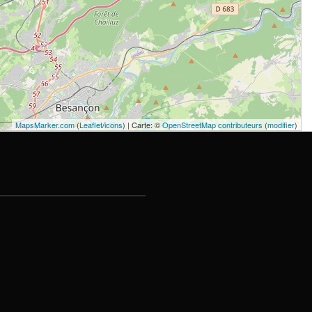
MapsMarker.com
(
Leaflet
/
icons
) | Carte: ©
OpenStreetMap contributeurs
(
modifier
)