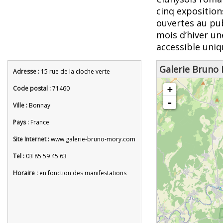
cinq expositio
ouvertes au pub
mois d’hiver un
accessible uni
Galerie Bruno
Adresse :
15 rue de la cloche verte
chargement de la carte - veuille
Code postal :
71460
+
-
Ville :
Bonnay
Pays :
France
Site Internet :
www.galerie-bruno-mory.com
Tel :
03 85 59 45 63
Horaire :
en fonction des manifestations