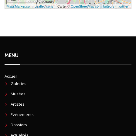
3 mi
MapsMarker.com
(
Leaflet
/
icons
) | Carte: ©
OpenStreetMap contributeurs
(
modifier
)
MENU
Accueil
Galeries
Musées
Artistes
Evènements
Dossiers
Actualités