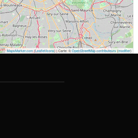
MapsMarker.com
(
Leaflet
/
icons
) | Carte: ©
OpenStreetMap contributeurs
(
modifier
)