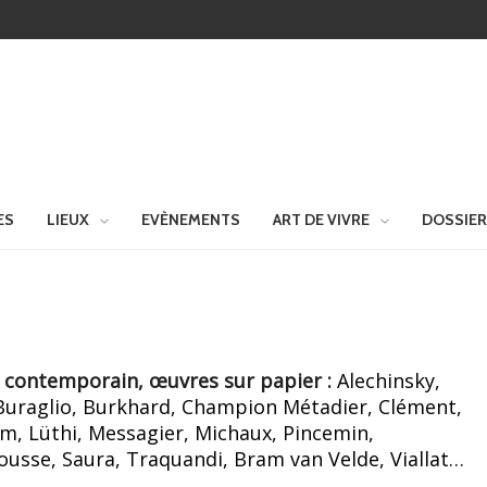
ES
LIEUX
EVÈNEMENTS
ART DE VIVRE
DOSSIE
 contemporain, œuvres sur papier :
Alechinsky,
 Buraglio, Burkhard, Champion Métadier, Clément,
im, Lüthi, Messagier, Michaux, Pincemin,
ousse, Saura, Traquandi, Bram van Velde, Viallat…