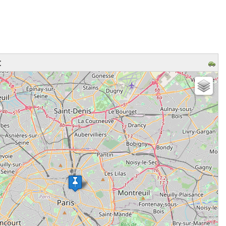
t
z patienter...