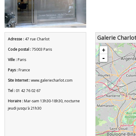
Galerie Charlo
Adresse :
47 rue Charlot
chargement de la carte - veuille
Code postal :
75003 Paris
+
-
Ville :
Paris
Pays :
France
Site Internet :
www.galeriecharlot.com
Tel :
01 42 76 02 67
Horaire :
Mar-sam 13h30-18h30, nocturne
jeudi jusqu'à 21h30