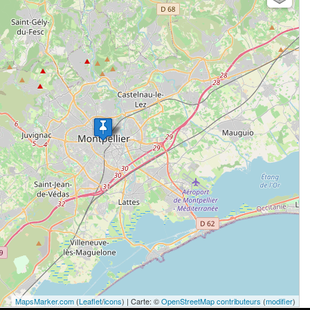
MapsMarker.com
(
Leaflet
/
icons
) | Carte: ©
OpenStreetMap contributeurs
(
modifier
)