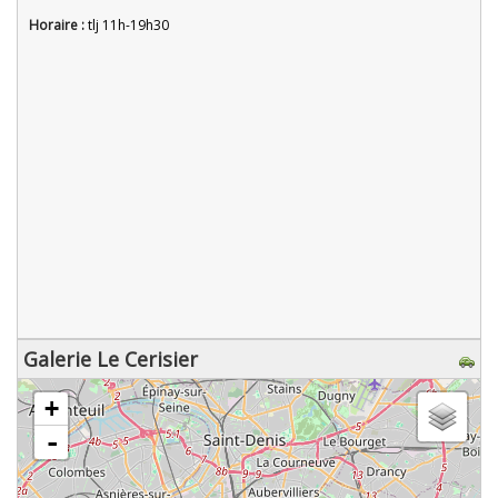
Horaire :
tlj 11h-19h30
Galerie Le Cerisier
chargement de la carte - veuillez patienter...
+
-