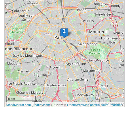
5 km
3 mi
MapsMarker.com
(
Leaflet
/
icons
) | Carte: ©
OpenStreetMap contributeurs
(
modifier
)