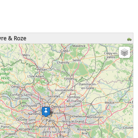
vre & Roze
z patienter...