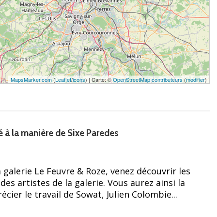
MapsMarker.com
(
Leaflet
/
icons
) | Carte: ©
OpenStreetMap contributeurs
(
modifier
)
té à la manière de Sixe Paredes
 galerie Le Feuvre & Roze, venez découvrir les
es artistes de la galerie. Vous aurez ainsi la
écier le travail de Sowat, Julien Colombie...