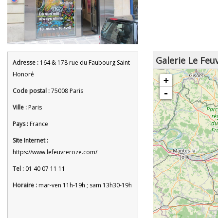
Galerie Le Feu
Adresse :
164 & 178 rue du Faubourg Saint-
chargement de la carte - veuille
Honoré
+
Code postal :
75008 Paris
-
Ville :
Paris
Pays :
France
Site Internet :
https://www.lefeuvreroze.com/
Tel :
01 40 07 11 11
Horaire :
mar-ven 11h-19h ; sam 13h30-19h