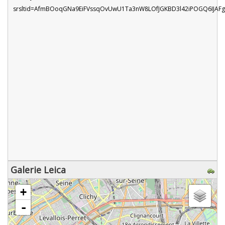
srsltid=AfmBOoqGNa9EiFVssqOvUwU1Ta3nW8LOfJGKBD3l42iPOGQ6IJAF
Galerie Leica
chargement de la carte - veuillez patienter...
+
-