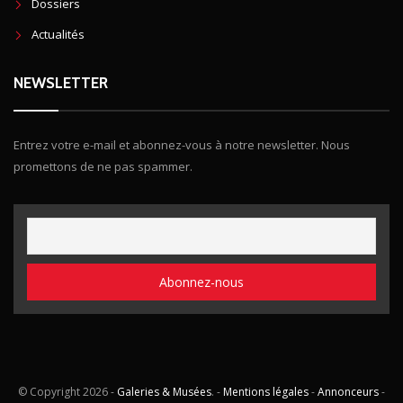
Dossiers
Actualités
NEWSLETTER
Entrez votre e-mail et abonnez-vous à notre newsletter. Nous
promettons de ne pas spammer.
© Copyright
2026 -
Galeries & Musées
. -
Mentions légales
-
Annonceurs
-