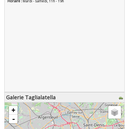
Horaire :
Mardi - samedi, 11h - 19h
Galerie Taglialatella
chargement de la carte - veuillez patienter...
+
-