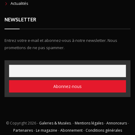
Actualités
NEWSLETTER
Entrez votre e-mail et abonnez-vous à notre newsletter. Nous
promettons de ne pas spammer.
© Copyright
2026 -
Galeries & Musées
. -
Mentions légales
-
Annonceurs
-
Partenaires
-
Le magazine
-
Abonnement
-
Conditions générales