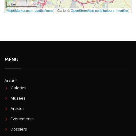
5 km
3 mi
MapsMarker.com
(
Leaflet
/
icons
) | Carte: ©
OpenStreetMap contributeurs
(
modifier
)
MENU
Accueil
Galeries
Musées
Artistes
Evènements
Dossiers