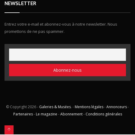
NEWSLETTER
Entrez votre e-mail et abonnez-vous à notre newsletter. Nous
promettons de ne pas spammer.
© Copyright
2026 -
Galeries & Musées
. -
Mentions légales
-
Annonceurs
-
Partenaires
-
Le magazine
-
Abonnement
-
Conditions générales