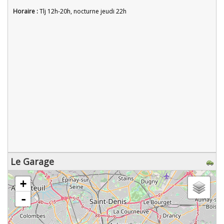
Horaire :
Tlj 12h-20h, nocturne jeudi 22h
Le Garage
chargement de la carte - veuillez patienter...
+
-