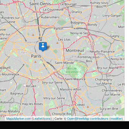
MapsMarker.com
(
Leaflet
/
icons
) | Carte: ©
OpenStreetMap contributeurs
(
modifier
)