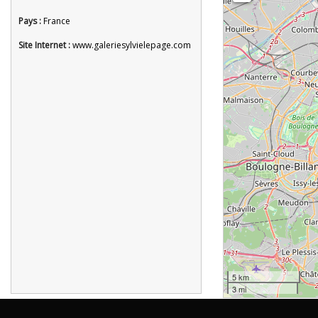
Pays :
France
Site Internet :
www.galeriesylvielepage.com
5 km
3 mi