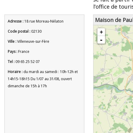
l’office de tou
Maison de Paul
Adresse :
18 rue Moreau-Nélaton
chargement de la carte - veuille
Code postal :
02130
+
-
Ville :
Villeneuve-sur-Fère
Pays :
France
Tel :
09 65 25 52 07
Horaire :
du mardi au samedi : 10h-12h et
14h15-18h15 Du 1/07 au 31/08, ouvert
dimanche de 15h à 17h