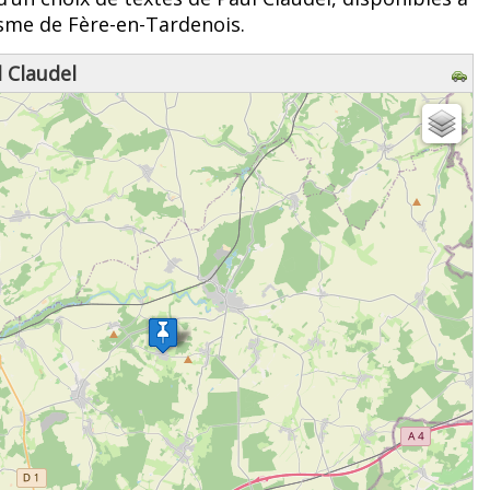
risme de Fère-en-Tardenois.
 Claudel
z patienter...