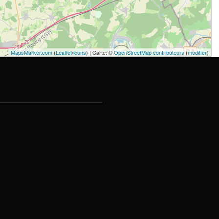
MapsMarker.com
(
Leaflet
/
icons
) | Carte: ©
OpenStreetMap contributeurs
(
modifier
)