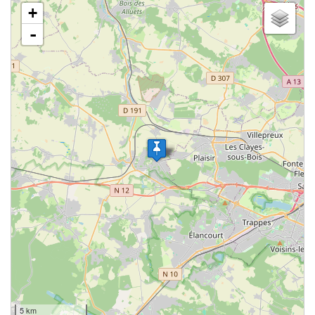
+
-
5 km