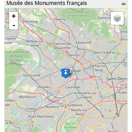
Musée des Monuments français
chargement de la carte - veuillez patienter...
+
-