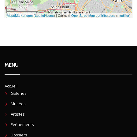
5 km
3 mi
MapsMarker.com
(
Leaflet
/
icons
) | Carte: ©
OpenStreetMap contributeurs
(
modifier
)
MENU
Accueil
Galeries
Musées
Artistes
Evènements
Dossiers