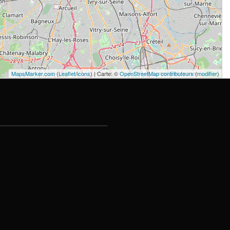
MapsMarker.com
(
Leaflet
/
icons
) | Carte: ©
OpenStreetMap contributeurs
(
modifier
)