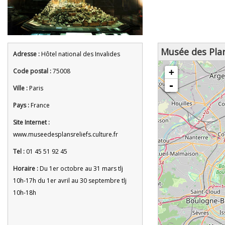
Musée des Plan
Adresse :
Hôtel national des Invalides
chargement de la carte - veuille
Code postal :
75008
+
-
Ville :
Paris
Pays :
France
Site Internet :
www.museedesplansreliefs.culture.fr
Tel :
01 45 51 92 45
Horaire :
Du 1er octobre au 31 mars tlj
10h-17h du 1er avril au 30 septembre tlj
10h-18h