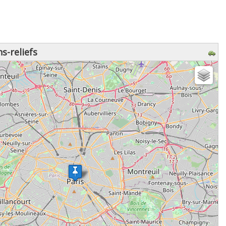
s-reliefs
z patienter...