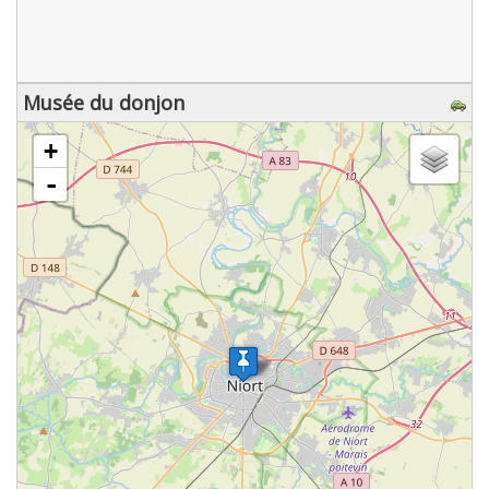
Musée du donjon
chargement de la carte - veuillez patienter...
+
-