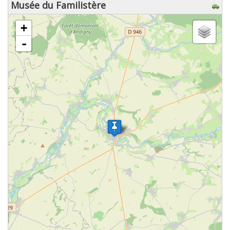
Musée du Familistère
chargement de la carte - veuillez patienter...
+
-