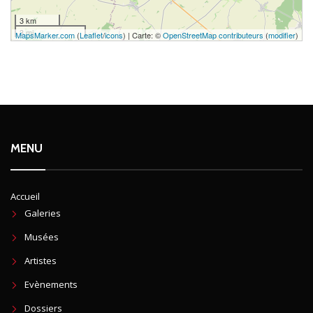
3 km
3 mi
MapsMarker.com
(
Leaflet
/
icons
) | Carte: ©
OpenStreetMap contributeurs
(
modifier
)
MENU
Accueil
Galeries
Musées
Artistes
Evènements
Dossiers