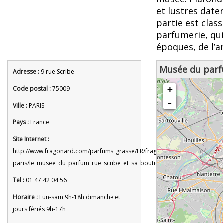
et lustres date
partie est clas
parfumerie, qui
époques, de l’a
Musée du par
Adresse :
9 rue Scribe
chargement de la carte - veuille
Code postal :
75009
+
-
Ville :
PARIS
Pays :
France
Site Internet :
http://www.fragonard.com/parfums_grasse/FR/fragonard/
paris/le_musee_du_parfum_rue_scribe_et_sa_boutique.cfm
Tel :
01 47 42 04 56
Horaire :
Lun-sam 9h-18h dimanche et
jours fériés 9h-17h