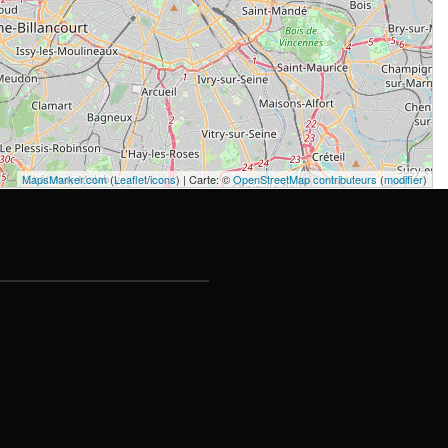
MapsMarker.com
(
Leaflet
/
icons
) | Carte: ©
OpenStreetMap contributeurs
(
modifier
)