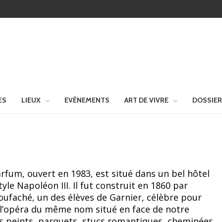
ES
LIEUX
EVÈNEMENTS
ART DE VIVRE
DOSSIE
fum, ouvert en 1983, est situé dans un bel hôtel
tyle Napoléon III. Il fut construit en 1860 par
soufaché, un des élèves de Garnier, célèbre pour
 l’opéra du même nom situé en face de notre
s peints, parquets, stucs romantiques, cheminées