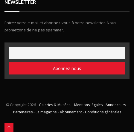
NEWSLETTER
Entrez votre e-mail et abonnez-vous à notre newsletter. Nous
promettons de ne pas spammer.
© Copyright
2026 -
Galeries & Musées
. -
Mentions légales
-
Annonceurs
-
Partenaires
-
Le magazine
-
Abonnement
-
Conditions générales