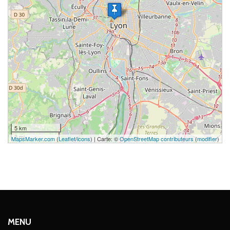
5 km
3 mi
MapsMarker.com
(
Leaflet
/
icons
) | Carte: ©
OpenStreetMap contributeurs
(
modifier
)
MENU