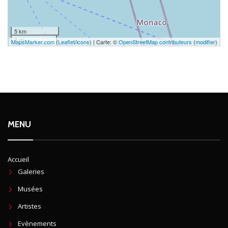
5 km
3 mi
MapsMarker.com
(
Leaflet
/
icons
) | Carte: ©
OpenStreetMap contributeurs
(
modifier
)
MENU
Accueil
Galeries
Musées
Artistes
Evènements