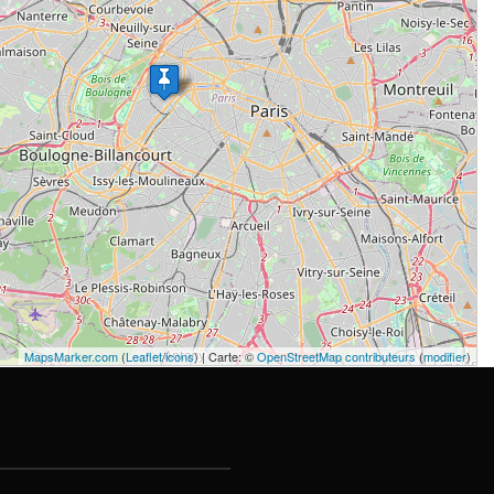
MapsMarker.com
(
Leaflet
/
icons
) | Carte: ©
OpenStreetMap contributeurs
(
modifier
)