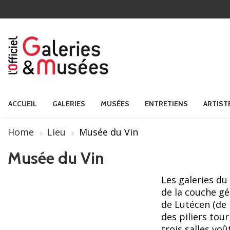
ACCUEIL
GALERIES
MUSÉES
ENTRETIENS
ARTIST
Home
Lieu
Musée du Vin
Musée du Vin
Les galeries du
de la couche gé
de Lutécen (de 
des piliers tou
trois salles voû