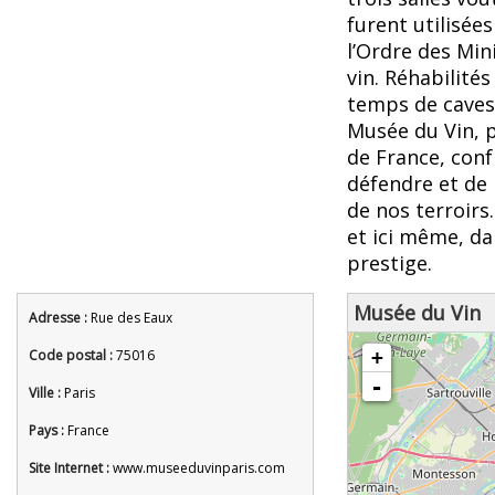
furent utilisée
l’Ordre des Min
vin. Réhabilités
temps de caves 
Musée du Vin, 
de France, conf
défendre et de 
de nos terroirs.
et ici même, d
prestige.
Musée du Vin
Adresse :
Rue des Eaux
chargement de la carte - veuille
Code postal :
75016
+
-
Ville :
Paris
Pays :
France
Site Internet :
www.museeduvinparis.com