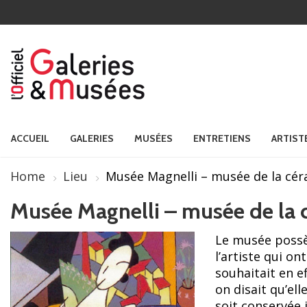
ACCUEIL
GALERIES
MUSÉES
ENTRETIENS
ARTIST
Home
Lieu
Musée Magnelli – musée de la cé
Musée Magnelli – musée de la
Le musée possè
l’artiste qui on
souhaitait en e
on disait qu’ell
soit conservée 