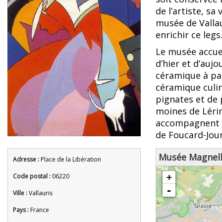
de l’artiste, sa
musée de Vallau
enrichir ce legs
Le musée accuei
d’hier et d’auj
céramique à par
céramique culin
pignates et de 
moines de Lérin
accompagnent : 
de Foucard-Jou
Musée Magnell
Adresse :
Place de la Libération
chargement de la carte - veuille
Code postal :
06220
+
-
Ville :
Vallauris
Pays :
France