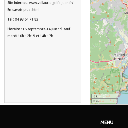
Site Internet :
www.vallauris-golfe-juan.fr/-
En-savoir-plus-.html
Tel :
04 93 64 71 83
Horaire :
16 septembre-14 juin : tlj sauf
mardi 10h-12h15 et 14h-17h
5 km
3 mi
MENU