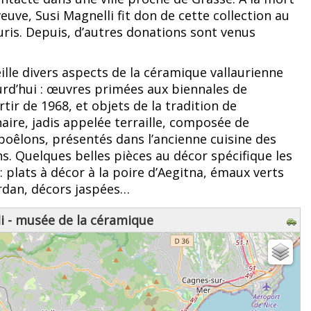
 veuve, Susi Magnelli fit don de cette collection au
ris. Depuis, d’autres donations sont venus
.
lle divers aspects de la céramique vallaurienne
ourd’hui : œuvres primées aux biennales de
tir de 1968, et objets de la tradition de
aire, jadis appelée terraille, composée de
poêlons, présentés dans l’ancienne cuisine des
s. Quelques belles pièces au décor spécifique les
plats à décor à la poire d’Aegitna, émaux verts
rdan, décors jaspées…
i - musée de la céramique
z patienter...