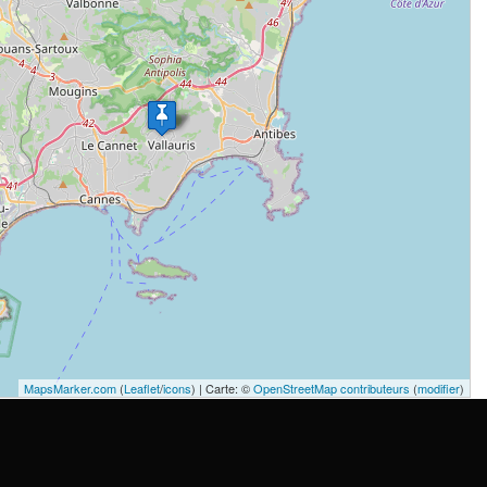
MapsMarker.com
(
Leaflet
/
icons
) | Carte: ©
OpenStreetMap contributeurs
(
modifier
)