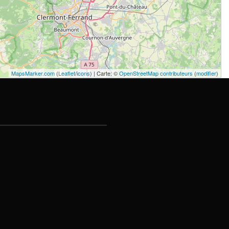
MapsMarker.com
(
Leaflet
/
icons
) | Carte: ©
OpenStreetMap contributeurs
(
modifier
)