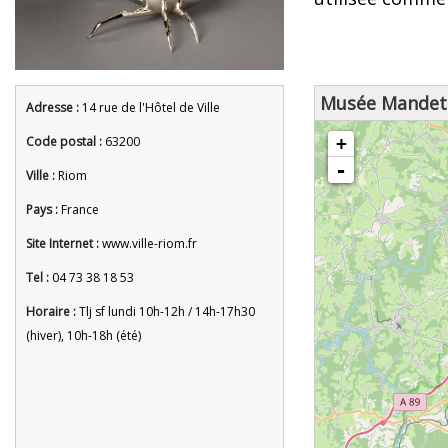
Musée Mandet
Adresse :
14 rue de l'Hôtel de Ville
chargement de la carte - veuille
Code postal :
63200
+
-
Ville :
Riom
Pays :
France
Site Internet :
www.ville-riom.fr
Tel :
04 73 38 18 53
Horaire :
Tlj sf lundi 10h-12h / 14h-17h30
(hiver), 10h-18h (été)