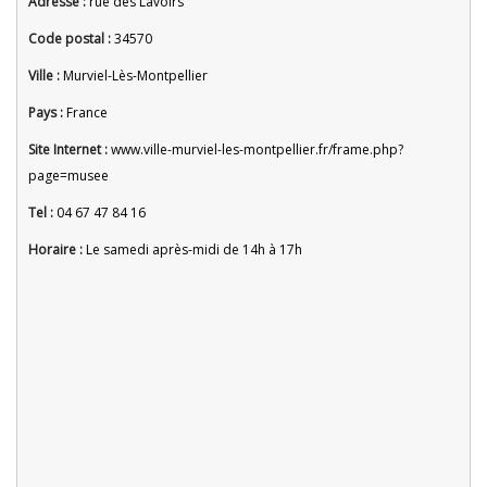
Adresse :
rue des Lavoirs
Code postal :
34570
Ville :
Murviel-Lès-Montpellier
Pays :
France
Site Internet :
www.ville-murviel-les-montpellier.fr/frame.php?
page=musee
Tel :
04 67 47 84 16
Horaire :
Le samedi après-midi de 14h à 17h