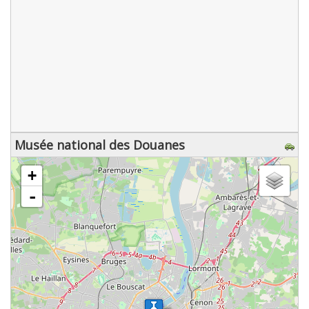
Musée national des Douanes
chargement de la carte - veuillez patienter...
+
-