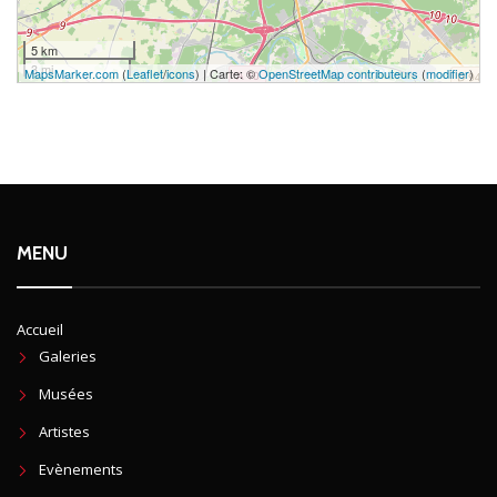
5 km
3 mi
MapsMarker.com
(
Leaflet
/
icons
) | Carte: ©
OpenStreetMap contributeurs
(
modifier
)
MENU
Accueil
Galeries
Musées
Artistes
Evènements