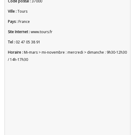
Code postal :
37000
Ville :
Tours
Pays :
France
Site Internet :
www.tours.fr
Tel :
02 47 05 38 91
Horaire :
Mi-mars > mi-novembre : mercredi > dimanche : 9h30-12h30
/ 14h-17h30